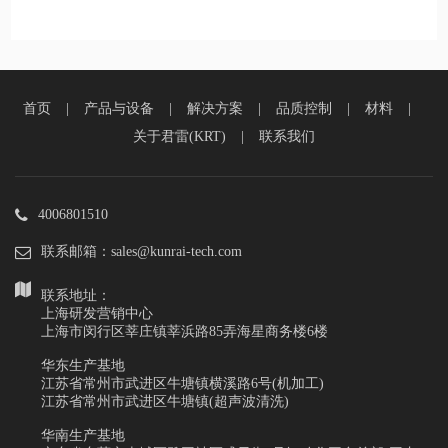
首页
|
产品与设备
|
解决方案
|
品质控制
|
材料
|
关于君雷(KRT)
|
联系我们
4006801510
联系邮箱：sales@kunrai-tech.com
联系地址：
上海研发营销中心
上海市闵行区莘庄镇莘浜路85弄海星商务楼6楼
华东生产基地
江苏省常州市武进区牛塘镇横溪路6号(机加工)
江苏省常州市武进区牛塘镇(超声波清洗)
华南生产基地