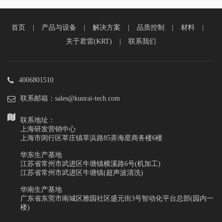
首页
|
产品与设备
|
解决方案
|
品质控制
|
材料
|
关于君雷(KRT)
|
联系我们
4006801510
联系邮箱：sales@kunrai-tech.com
联系地址：
上海研发营销中心
上海市闵行区莘庄镇莘浜路85弄海星商务楼6楼
华东生产基地
江苏省常州市武进区牛塘镇横溪路6号(机加工)
江苏省常州市武进区牛塘镇(超声波清洗)
华南生产基地
广东省东莞市南城区雅园社区盛元街3号智动化平台总部(园内一
楼)