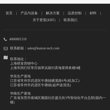
首页
|
产品与设备
|
解决方案
|
品质控制
|
材料
|
关于君雷(KRT)
|
联系我们
4006801510
联系邮箱：sales@kunrai-tech.com
联系地址：
上海研发营销中心
上海市闵行区莘庄镇莘浜路85弄海星商务楼6楼
华东生产基地
江苏省常州市武进区牛塘镇横溪路6号(机加工)
江苏省常州市武进区牛塘镇(超声波清洗)
华南生产基地
广东省东莞市南城区雅园社区盛元街3号智动化平台总部(园内一
楼)